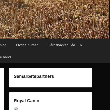
ning
Övriga Kurser
Gårdsbacken SÄLJER
de hand
Samarbetspartners
Royal Canin