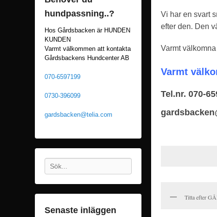
i
hundpassning..?
Vi har en svart
,
efter den. Den vä
Hos Gårdsbacken är HUNDEN
2
KUNDEN
0
Varmt välkomn
Varmt välkommen att kontakta
1
Gårdsbackens Hundcenter AB
6
Varmt välko
070-6597199
a
Tel.nr. 070-6
v
0730-396099
G
gardsbacken
gardsbacken@telia.com
å
r
d
s
Sök
b
a
c
Titta efter 
k
Senaste inläggen
e