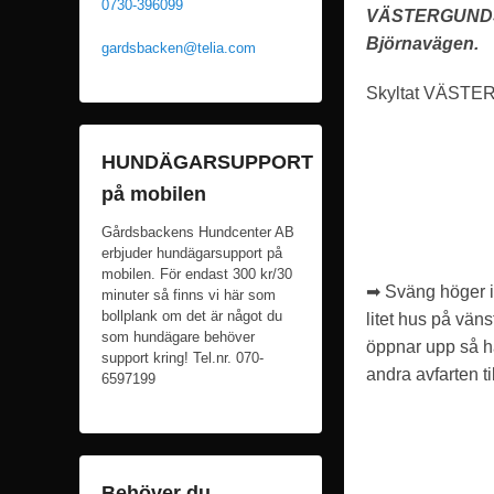
0730-396099
VÄSTERGUNDSJÖ,
l
Björnavägen.
i
gardsbacken@telia.com
c
Skyltat VÄST
e
r
a
HUNDÄGARSUPPORT
t
på mobilen
d
Gårdsbackens Hundcenter AB
e
erbjuder hundägarsupport på
n
mobilen. För endast 300 kr/30
➡ Sväng höger in
9
minuter så finns vi här som
bollplank om det är något du
litet hus på väns
f
som hundägare behöver
öppnar upp så h
e
support kring! Tel.nr. 070-
andra avfarten ti
b
6597199
r
u
a
r
Behöver du