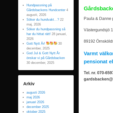
n
Hundpassning på
Gårdsback
Gårdsbackens Hundcenter
4
augusti, 2026
Paula & Danne 
Söker du hundvakt…?
22
maj, 2026
Söker du hundpassning så
Västergundsjö 
har du hittat rätt!
28 januari,
2026
89192 Örnsköld
Gott Nytt År!
30
december, 2025
Varmt välko
God Jul & Gott Nytt År
önskar vi på Gårdsbacken
pensionat el
30 december, 2025
Tel. nr. 070-65
gardsbacken@t
Arkiv
augusti 2026
maj 2026
januari 2026
december 2025
oktober 2025