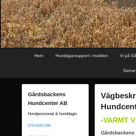
Primär
Hoppa
Hoppa
Hem
Hundägarsupport i mobilen
Vi på G
meny
till
till
huvudinnehåll
sekundärt
Samarb
innehåll
Vägbeskri
Gårdsbackens
Hundcenter AB
Hundcent
Hundpensionat & hunddagis
P
-VARMT 
u
070-6597199
Gårdsbackens H
b