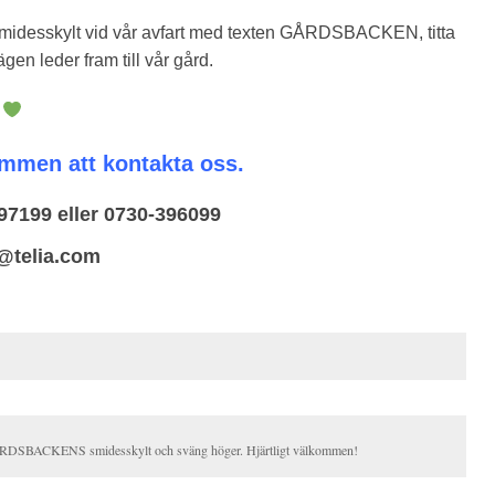
 smidesskylt vid vår avfart med texten GÅRDSBACKEN, titta
gen leder fram till vår gård.
a
mmen att kontakta oss.
597199 eller 0730-396099
@telia.com
GÅRDSBACKENS smidesskylt och sväng höger. Hjärtligt välkommen!