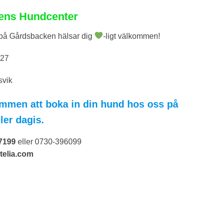
ens Hundcenter
på Gårdsbacken hälsar dig
-ligt välkommen!
127
svik
mmen att boka in din hund hos oss på
ler dagis.
97199
eller 0730-396099
elia.com