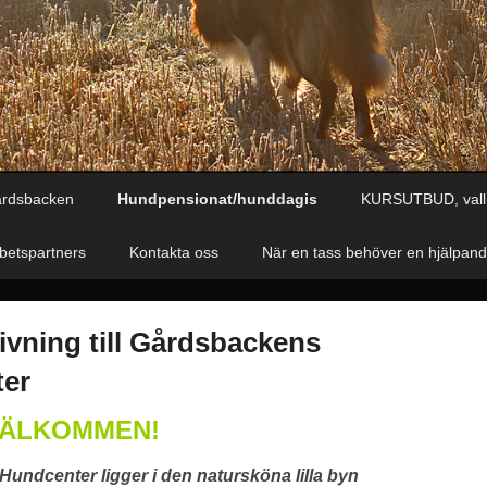
årdsbacken
Hundpensionat/hunddagis
KURSUTBUD, vall
etspartners
Kontakta oss
När en tass behöver en hjälpan
vning till Gårdsbackens
er
VÄLKOMMEN!
undcenter ligger i den natursköna lilla byn