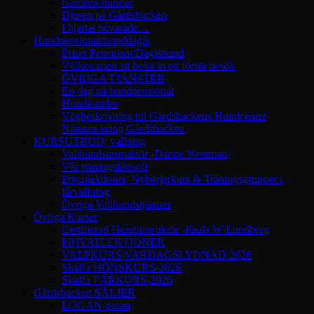
Gårdens hundar
Djuren på Gårdsbacken
I hjärtat bevarade…
Hundpensionat/hunddagis
Priser Pensionat/Dagishund
Välkommen att boka in ett första besök
ÖVRIGA TJÄNSTER
En dag på hundpensionat
Hundkunder
Vägbeskrivning till Gårdsbackens Hundcenter
Naturen kring Gårdsbacken
KURSUTBUD, vallning
Vallhundsinstruktör -Danne Westman
Vår träningsfilosofi
Privatlektioner, Nybörjarkurs & Träningsgrupper i
fårvallning
Övriga Vallhundstjänster
Övriga Kurser
Certifierad Hundinstruktör -Paula W Lundberg
PRIVATLEKTIONER
VALPKURS/VARDAGSLYDNAD 2026
Skaffa HÖNSKURS-2026
Skaffa FÅRKURS-2026
Gårdsbacken SÄLJER
LOGAN-pipan