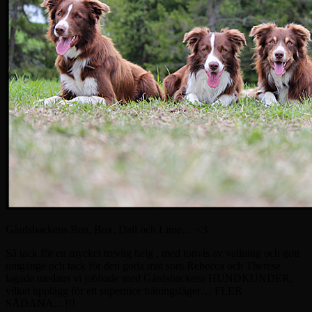
Gårdsbackens Ben, Box, Dail och Lime… <3
Så tack för en mycket trevlig helg , med tonvis av vallning och gott
umgänge och tack för den goda mat som Rebecca och Therese
lagade medans vi jobbade med Gårdsbackens HUNDKUNDER,
vilket upplägg för ett supernice träningsläger… FLER
SÅDANA…!!!