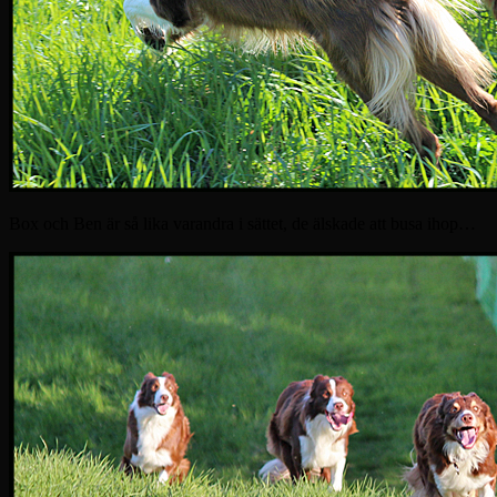
Box och Ben är så lika varandra i sättet, de älskade att busa ihop…