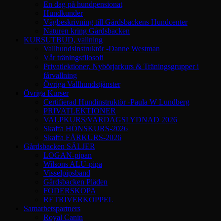
En dag på hundpensionat
Hundkunder
Vägbeskrivning till Gårdsbackens Hundcenter
Naturen kring Gårdsbacken
KURSUTBUD, vallning
Vallhundsinstruktör -Danne Westman
Vår träningsfilosofi
Privatlektioner, Nybörjarkurs & Träningsgrupper i
fårvallning
Övriga Vallhundstjänster
Övriga Kurser
Certifierad Hundinstruktör -Paula W Lundberg
PRIVATLEKTIONER
VALPKURS/VARDAGSLYDNAD 2026
Skaffa HÖNSKURS-2026
Skaffa FÅRKURS-2026
Gårdsbacken SÄLJER
LOGAN-pipan
Wilsons ALU-pipa
Visselpipsband
Gårdsbacken Pläden
FODERSKOPA
RETRIVERKOPPEL
Samarbetspartners
Royal Canin