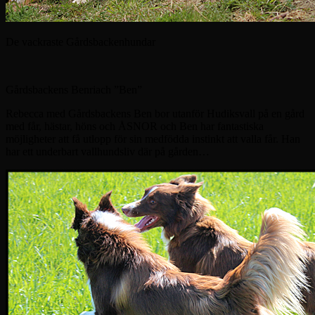
De vackraste Gårdsbackenhundar
Gårdsbackens Benriach ”Ben”
Rebecca med Gårdsbackens Ben bor utanför Hudiksvall på en gård
med får, hästar, höns och ÅSNOR och Ben har fantastiska
möjligheter att få utlopp för sin medfödda instinkt att valla får. Han
har ett underbart vallhundsliv där på gården…