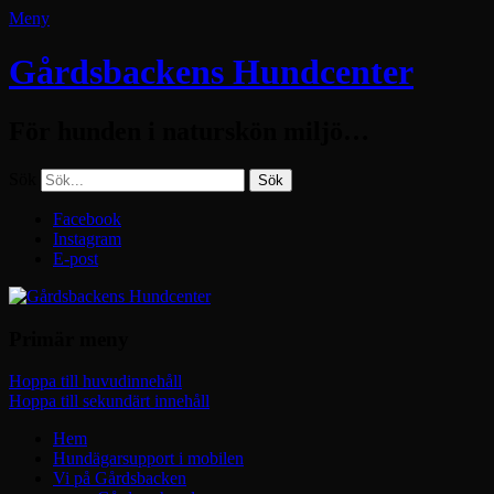
Meny
Gårdsbackens Hundcenter
För hunden i naturskön miljö…
Sök
Facebook
Instagram
E-post
Primär meny
Hoppa till huvudinnehåll
Hoppa till sekundärt innehåll
Hem
Hundägarsupport i mobilen
Vi på Gårdsbacken