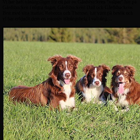
Vi har haft träningsläger för ett par av Gårdsbackens ”valpar” här på
Gårdsbacken i några dagar, Gårdsbackens Dail och Gårdsbackens
Ben med sina mattar, Rebecca och Therese, har varit på besök och
vi har erbjudit dem en intensiv träningshelg i vallning…