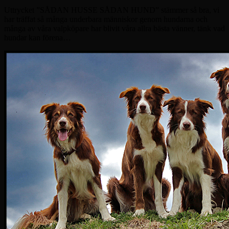
Uttrycket ”SÅDAN HUSSE SÅDAN HUND” stämmer så bra, vi
har träffat så många underbara människor genom hundarna och
många av våra valpköpare har blivit våra allra bästa vänner, tänk vad
hundar kan förena…