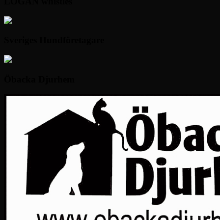
LOGAN whistles
Sveriges Hundföretagare
Öbacka Djurhem