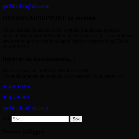
gardsbacken@telia.com
HUNDÄGARSUPPORT på mobilen
Gårdsbackens Hundcenter AB erbjuder hundägarsupport på
mobilen. För endast 300 kr/30 minuter så finns vi här som bollplank
om det är något du som hundägare behöver support kring! Tel.nr.
070-6597199
Behöver du hundpassning..?
Hos Gårdsbacken är HUNDEN KUNDEN
Varmt välkommen att kontakta Gårdsbackens Hundcenter AB
070-6597199
0730-396099
gardsbacken@telia.com
Sök
Senaste inläggen