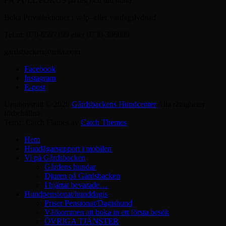
FÅ FULL FOKUS på dig och din hund
Boka Privatlektioner i valp- eller vardagslydnad
Tel.nr. 070-6597199 eller 0730-396099
gardsbacken@telia.com
Facebook
Instagram
E-post
Upphovsrätt © 2026
Gårdsbackens Hundcenter
Alla rättigheter
förbehållna.
Tema: Catch Flames av
Catch Themes
Hem
Hundägarsupport i mobilen
Vi på Gårdsbacken
Gårdens hundar
Djuren på Gårdsbacken
I hjärtat bevarade…
Hundpensionat/hunddagis
Priser Pensionat/Dagishund
Välkommen att boka in ett första besök
ÖVRIGA TJÄNSTER