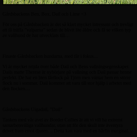
Gårdsbackens Ben, Box, Dail och Lime <3
För oss på Gårdsbacken är det så klart mycket intressant och trevligt
att få träffa ”valparna” sedan de blivit lite äldre och få se vilken typ
av vallhund de har utvecklats till…
Finaste Gårdsbacken hundarna, med får i fokus…
Vi är mycket nöjda över både Dail och Bens vallningsegenskaper.
Dails matte Therese är nybörjare på vallning och Dail passar henne
perfekt. De har en liten fårflock på Tjörn men väntar hem en större
flock nu i sommar. Dail kommer att vara till stor hjälp i arbetet med
den flocken…
Gårdsbackens Uigadail, ”Dail”
Tanken med vår avel av Border Collies är att vi vill ha extremt
samarbetsvilliga vallhundar, utan att för den skull inte äventyra
drivet fram emot djuren… Detta kan vara med en hårfin marginal…