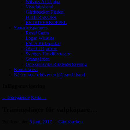
Wilsons ALU-pipa
Visselpipsband
Gårdsbacken Pläden
FODERSKOPA
RETRIVERKOPPEL
Samarbetspartners
Royal Canin
Logan Whistles
ESLA Kicksparkar
Öbacka Djurhem
Sveriges Hundföretagare
Granngården
Örnsköldsviks Riksteaterförening
Kontakta oss
När en tass behöver en hjälpande hand
Inläggsnavigering
←
Föregående
Nästa
→
Träningsläger för valpköpare…
Publicerat den
5 juni, 2017
av
Gårdsbacken