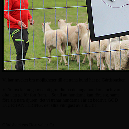
Vi har mycket bra möjligheter till att träna hund här på Gårdsbacken
Vi är mycket noga med att grundträna de unga hundarna och varnar
ofta i att gå för fort fram… Se till att hundarna kan röra sig, samt
föra sig nära djuren, det vi tränar hundarna i är att bedriva GOD
DJURHANTERING, det allra viktigast av allt…!!!
Gårdsbackens Box vallar får