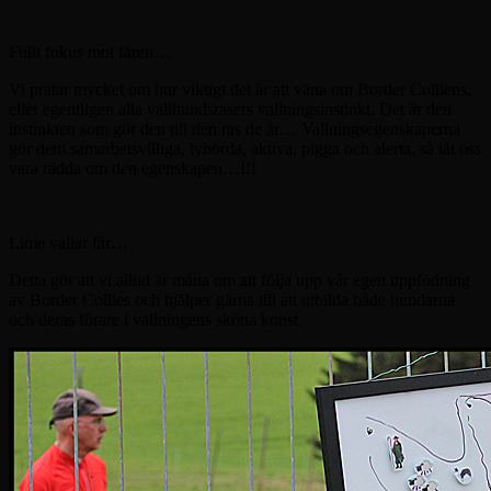
Fullt fokus mot fåren…
Vi pratar mycket om hur viktigt det är att väna om Border Colliens,
eller egentligen alla vallhundsrasers vallningsinstinkt. Det är den
instinkten som gör den till den ras de är… Vallningsegenskaperna
gör dem samarbetsvilliga, lyhörda, aktiva, pigga och alerta, så låt oss
vara rädda om den egenskapen…!!!
Lime vallar får…
Detta gör att vi alltid är måna om att följa upp vår egen uppfödning
av Border Collies och hjälper gärna till att utbilda både hundarna
och deras förare i vallningens sköna konst.