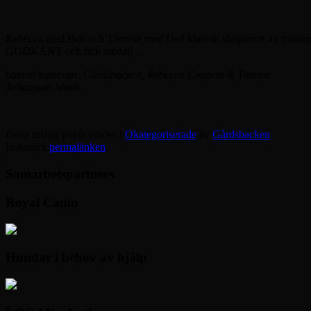
Rebecca med Ben och Therese med Dail klarade slutprovet av trä
GODKÄNT och fick medalj…
bakom kameran: Gårdsbacken, Rebecca Crosson & Therese
Johansson Munk
Detta inlägg publicerades i
Okategoriserade
av
Gårdsbacken
.
Bokmärk
permalänken
.
Samarbetspartners
Royal Canin
Hundar i behov av hjälp