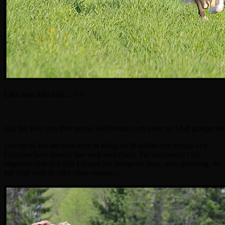
Lika barn leka bäst… <3
Här har Box och Ben precis återförenats och sätter av i full galopp 
I övrigt så har det bara varit så roligt att få träffas och umgås och
Gårdsbackens hundar har varit underbara. Tre hanhundar i sin
ungdoms iver och lilla Limpan har kamperat ihop, utan spänning, de
har bara varit de allra bästa vänner…