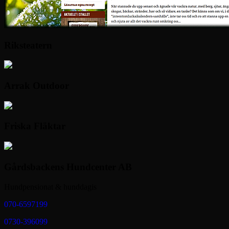
Riksteatern
Arrak Outdoor
Friska Fläktar
Gårdsbackens Hundcenter AB
Hundpensionat & hunddagis
070-6597199
0730-396099