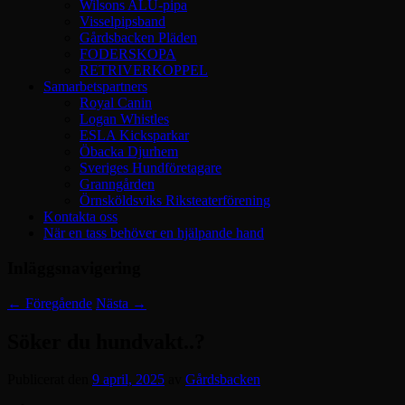
Wilsons ALU-pipa
Visselpipsband
Gårdsbacken Pläden
FODERSKOPA
RETRIVERKOPPEL
Samarbetspartners
Royal Canin
Logan Whistles
ESLA Kicksparkar
Öbacka Djurhem
Sveriges Hundföretagare
Granngården
Örnsköldsviks Riksteaterförening
Kontakta oss
När en tass behöver en hjälpande hand
Inläggsnavigering
←
Föregående
Nästa
→
Söker du hundvakt..?
Publicerat den
9 april, 2025
av
Gårdsbacken