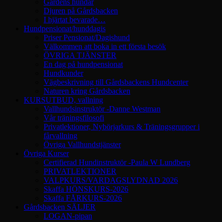
Gårdens hundar
Djuren på Gårdsbacken
I hjärtat bevarade…
Hundpensionat/hunddagis
Priser Pensionat/Dagishund
Välkommen att boka in ett första besök
ÖVRIGA TJÄNSTER
En dag på hundpensionat
Hundkunder
Vägbeskrivning till Gårdsbackens Hundcenter
Naturen kring Gårdsbacken
KURSUTBUD, vallning
Vallhundsinstruktör -Danne Westman
Vår träningsfilosofi
Privatlektioner, Nybörjarkurs & Träningsgrupper i
fårvallning
Övriga Vallhundstjänster
Övriga Kurser
Certifierad Hundinstruktör -Paula W Lundberg
PRIVATLEKTIONER
VALPKURS/VARDAGSLYDNAD 2026
Skaffa HÖNSKURS-2026
Skaffa FÅRKURS-2026
Gårdsbacken SÄLJER
LOGAN-pipan