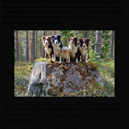
Då har du hittat rätt. Oavsett om det gäller hundpassning över
dagen, flera dygn i streck eller under en längre period så finns
Gårdsbacken här för dig och din hund… I en fantastisk miljö på
landet, i säkra, rena och fräscha lokaler så driver vi
hundpensionat och hunddagis.
Vill du säkra en plats i vår/sommar eller vill du veta mer om hur det
fungerar att lämna sin hund på hundpensionat och/eller hunddagis så
tveka inte att höra av er. Slå en signal, eller skriv till Paula & Danne
på Gårdsbacken.