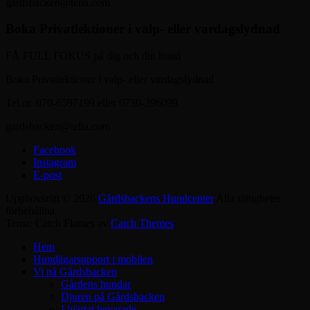
gardsbacken@telia.com
Boka Privatlektioner i valp- eller vardagslydnad
FÅ FULL FOKUS på dig och din hund
Boka Privatlektioner i valp- eller vardagslydnad
Tel.nr. 070-6597199 eller 0730-396099
gardsbacken@telia.com
Facebook
Instagram
E-post
Upphovsrätt © 2026
Gårdsbackens Hundcenter
Alla rättigheter
förbehållna.
Tema: Catch Flames av
Catch Themes
Hem
Hundägarsupport i mobilen
Vi på Gårdsbacken
Gårdens hundar
Djuren på Gårdsbacken
I hjärtat bevarade…