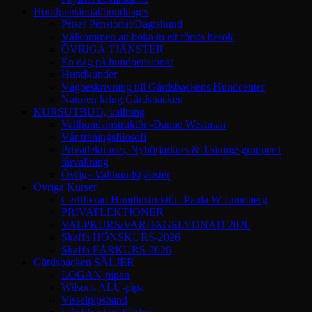
Hundpensionat/hunddagis
Priser Pensionat/Dagishund
Välkommen att boka in ett första besök
ÖVRIGA TJÄNSTER
En dag på hundpensionat
Hundkunder
Vägbeskrivning till Gårdsbackens Hundcenter
Naturen kring Gårdsbacken
KURSUTBUD, vallning
Vallhundsinstruktör -Danne Westman
Vår träningsfilosofi
Privatlektioner, Nybörjarkurs & Träningsgrupper i
fårvallning
Övriga Vallhundstjänster
Övriga Kurser
Certifierad Hundinstruktör -Paula W Lundberg
PRIVATLEKTIONER
VALPKURS/VARDAGSLYDNAD 2026
Skaffa HÖNSKURS-2026
Skaffa FÅRKURS-2026
Gårdsbacken SÄLJER
LOGAN-pipan
Wilsons ALU-pipa
Visselpipsband