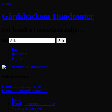
Meny
Gårdsbackens Hundcenter
För hunden i naturskön miljö…
Sök
Facebook
Instagram
E-post
Primär meny
Hoppa till huvudinnehåll
Hoppa till sekundärt innehåll
Hem
Hundägarsupport i mobilen
Vi på Gårdsbacken