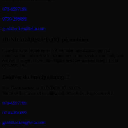
070-6597199
0730-396099
gardsbacken@telia.com
HUNDÄGARSUPPORT på mobilen
Gårdsbackens Hundcenter AB erbjuder hundägarsupport på
mobilen. För endast 300 kr/30 minuter så finns vi här som bollplank
om det är något du som hundägare behöver support kring! Tel.nr.
070-6597199
Behöver du hundpassning..?
Hos Gårdsbacken är HUNDEN KUNDEN
Varmt välkommen att kontakta Gårdsbackens Hundcenter AB
070-6597199
0730-396099
gardsbacken@telia.com