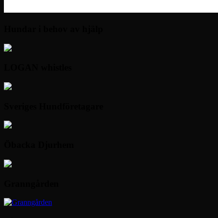
Hundar i behov av hjälp
LOGAN whistles
Sveriges Hundföretagare
Öbacka Djurhem
Granngården