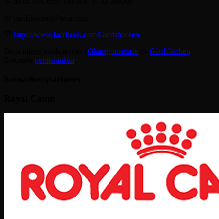
💚 tel.nr. 070-6597199 eller 0730-396099
💚 gardsbacken@telia.com
💚
https://www.facebook.com/Gardsbacken
Detta inlägg publicerades i
Okategoriserade
av
Gårdsbacken
.
Bokmärk
permalänken
.
Samarbetspartners
Royal Canin