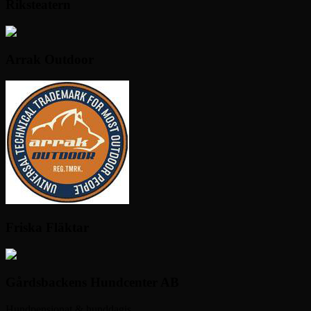
Riksteatern
Arrak Outdoor
Friska Fläktar
Gårdsbackens Hundcenter AB
Hundpensionat & hunddagis