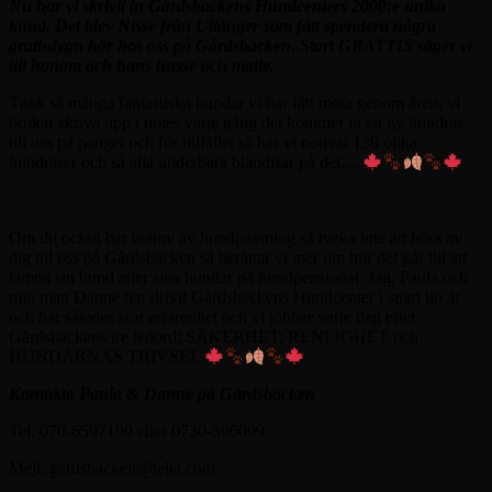
Nu har vi skrivit in Gårdsbackens Hundcenters 2000:e unika
kund. Det blev Nisse från Ullånger som fått spendera några
gratisdygn här hos oss på Gårdsbacken. Stort GRATTIS säger vi
till honom och hans husse och matte.
Tänk så många fantastiska hundar vi har fått möta genom åren, vi
brukar skriva upp i notes varje gång det kommer in en ny hundras
till oss på panget och för tillfället så har vi noterat 139 olika
hundraser och så alla underbara blandisar på det…
Om du också har behov av hundpassning så tveka inte att höra av
dig till oss på Gårdsbacken så berättar vi mer om hur det går till att
lämna sin hund eller sina hundar på hundpensionat. Jag, Paula och
min man Danne har drivit Gårdsbackens Hundcenter i snart tio år
och har således stor erfarenhet och vi jobbar varje dag efter
Gårdsbackens tre ledord; SÄKERHET; RENLIGHET och
HUNDARNAS TRIVSEL
Kontakta Paula & Danne på Gårdsbacken
Tel. 070-6597199 eller 0730-396099
Mejl. gardsbacken@telia.com