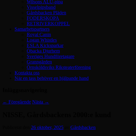
Wilsons ALU-pipa
Visselpipsband
Gårdsbacken Pläden
FODERSKOPA
RETRIVERKOPPEL
Samarbetspartners
Royal Canin
Logan Whistles
ESLA Kicksparkar
Öbacka Djurhem
Sveriges Hundföretagare
Granngården
Örnsköldsviks Riksteaterförening
Kontakta oss
När en tass behöver en hjälpande hand
Inläggsnavigering
←
Föregående
Nästa
→
NISSE, Gårdsbackens 2000:e kund
Publicerat den
26 oktober, 2025
av
Gårdsbacken