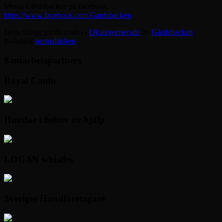
Messa Gårdsbacken på facebook.
https://www.facebook.com/Gardsbacken
Detta inlägg publicerades i
Okategoriserade
av
Gårdsbacken
.
Bokmärk
permalänken
.
Samarbetspartners
Royal Canin
Hundar i behov av hjälp
LOGAN whistles
Sveriges Hundföretagare