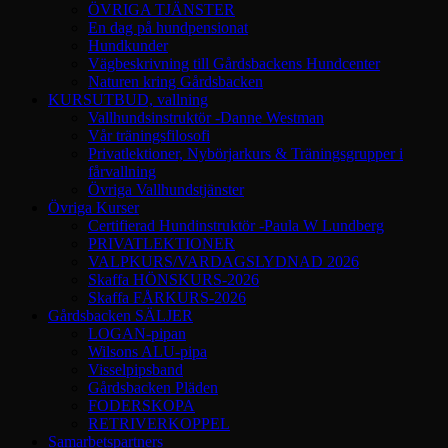
ÖVRIGA TJÄNSTER
En dag på hundpensionat
Hundkunder
Vägbeskrivning till Gårdsbackens Hundcenter
Naturen kring Gårdsbacken
KURSUTBUD, vallning
Vallhundsinstruktör -Danne Westman
Vår träningsfilosofi
Privatlektioner, Nybörjarkurs & Träningsgrupper i
fårvallning
Övriga Vallhundstjänster
Övriga Kurser
Certifierad Hundinstruktör -Paula W Lundberg
PRIVATLEKTIONER
VALPKURS/VARDAGSLYDNAD 2026
Skaffa HÖNSKURS-2026
Skaffa FÅRKURS-2026
Gårdsbacken SÄLJER
LOGAN-pipan
Wilsons ALU-pipa
Visselpipsband
Gårdsbacken Pläden
FODERSKOPA
RETRIVERKOPPEL
Samarbetspartners