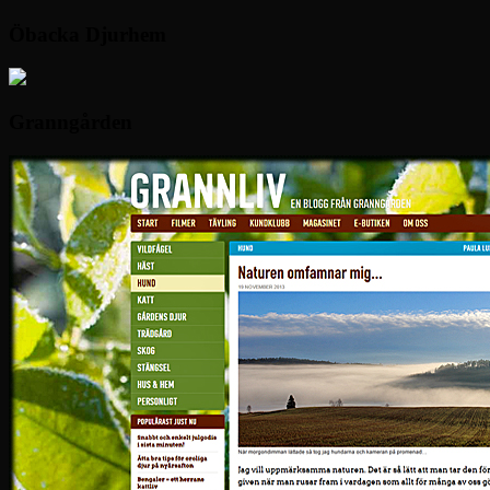
Öbacka Djurhem
Granngården