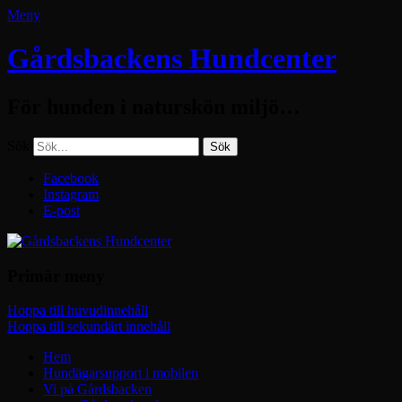
Meny
Gårdsbackens Hundcenter
För hunden i naturskön miljö…
Sök
Facebook
Instagram
E-post
Primär meny
Hoppa till huvudinnehåll
Hoppa till sekundärt innehåll
Hem
Hundägarsupport i mobilen
Vi på Gårdsbacken