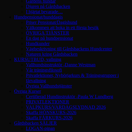
Gårdens hundar
Djuren på Gårdsbacken
I hjärtat bevarade…
Hundpensionat/hunddagis
Priser Pensionat/Dagishund
Välkommen att boka in ett första besök
ÖVRIGA TJÄNSTER
En dag på hundpensionat
Hundkunder
Vägbeskrivning till Gårdsbackens Hundcenter
Naturen kring Gårdsbacken
KURSUTBUD, vallning
Vallhundsinstruktör -Danne Westman
Vår träningsfilosofi
Privatlektioner, Nybörjarkurs & Träningsgrupper i
fårvallning
Övriga Vallhundstjänster
Övriga Kurser
Certifierad Hundinstruktör -Paula W Lundberg
PRIVATLEKTIONER
VALPKURS/VARDAGSLYDNAD 2026
Skaffa HÖNSKURS-2026
Skaffa FÅRKURS-2026
Gårdsbacken SÄLJER
LOGAN-pipan