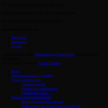
FÅ FULL FOKUS på dig och din hund
Boka Privatlektioner i valp- eller vardagslydnad
Tel.nr. 070-6597199 eller 0730-396099
gardsbacken@telia.com
Facebook
Instagram
E-post
Upphovsrätt © 2026
Gårdsbackens Hundcenter
Alla rättigheter
förbehållna.
Tema: Catch Flames av
Catch Themes
Hem
Hundägarsupport i mobilen
Vi på Gårdsbacken
Gårdens hundar
Djuren på Gårdsbacken
I hjärtat bevarade…
Hundpensionat/hunddagis
Priser Pensionat/Dagishund
Välkommen att boka in ett första besök