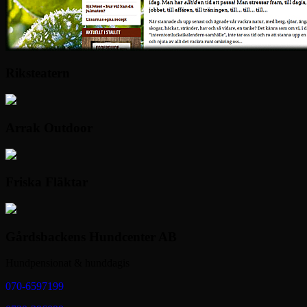
Riksteatern
Arrak Outdoor
Friska Fläktar
Gårdsbackens Hundcenter AB
Hundpensionat & hunddagis
070-6597199