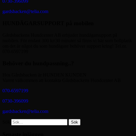
0730-396099
gardsbacken@telia.com
HUNDÄGARSUPPORT på mobilen
Gårdsbackens Hundcenter AB erbjuder hundägarsupport på
mobilen. För endast 300 kr/30 minuter så finns vi här som bollplank
om det är något du som hundägare behöver support kring! Tel.nr.
070-6597199
Behöver du hundpassning..?
Hos Gårdsbacken är HUNDEN KUNDEN
Varmt välkommen att kontakta Gårdsbackens Hundcenter AB
070-6597199
0730-396099
gardsbacken@telia.com
Sök
Senaste inläggen