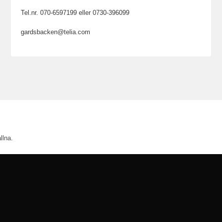
Tel.nr. 070-6597199 eller 0730-396099
gardsbacken@telia.com
llna.