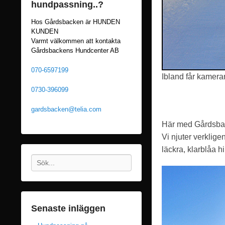
hundpassning..?
Hos Gårdsbacken är HUNDEN
KUNDEN
Varmt välkommen att kontakta
Gårdsbackens Hundcenter AB
070-6597199
Ibland får kamera
0730-396099
gardsbacken@telia.com
Här med Gårdsba
Vi njuter verklig
läckra, klarblåa h
Sök
Senaste inläggen