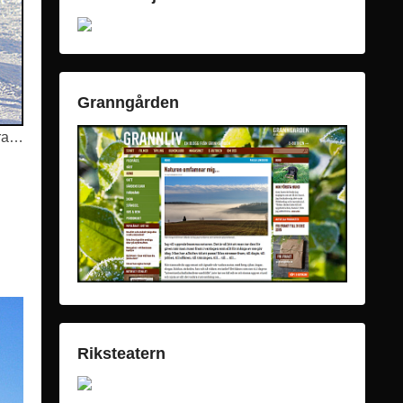
Granngården
era…
Riksteatern