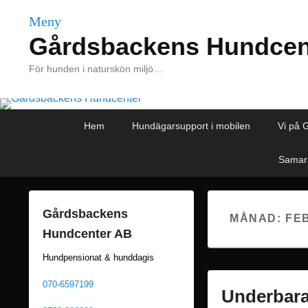
Meny
Gårdsbackens Hundcen
För hunden i naturskön miljö…
Primär
Hoppa
Hoppa
Hem
Hundägarsupport i mobilen
Vi på 
meny
till
till
huvudinnehåll
sekundärt
Samarb
innehåll
Gårdsbackens
MÅNAD:
FE
Hundcenter AB
Hundpensionat & hunddagis
070-6597199
Underbara