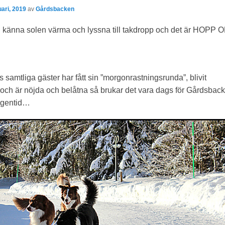
uari, 2019
av
Gårdsbacken
känna solen värma och lyssna till takdropp och det är HOPP 
samtliga gäster har fått sin ”morgonrastningsrunda”, blivit
 och är nöjda och belåtna så brukar det vara dags för Gårdsbac
 egentid…