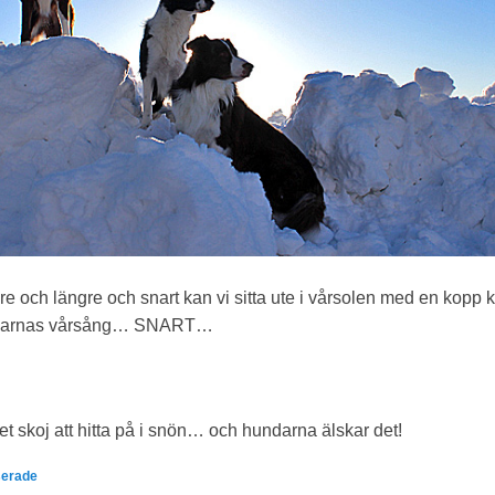
re och längre och snart kan vi sitta ute i vårsolen med en kopp k
fåglarnas vårsång… SNART…
t skoj att hitta på i snön… och hundarna älskar det!
serade