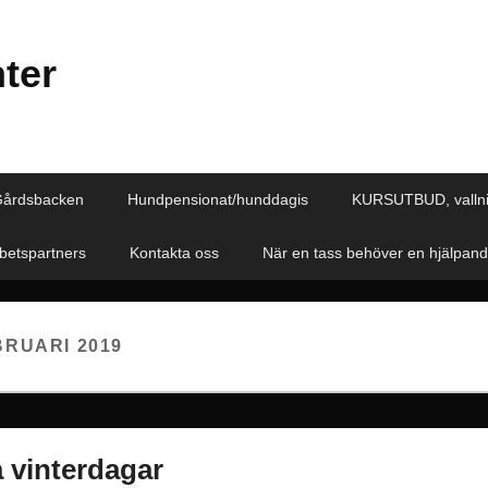
ter
Gårdsbacken
Hundpensionat/hunddagis
KURSUTBUD, valln
etspartners
Kontakta oss
När en tass behöver en hjälpan
BRUARI 2019
 vinterdagar