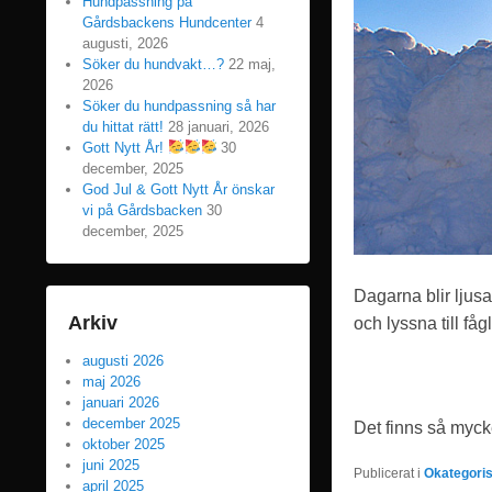
Hundpassning på
Gårdsbackens Hundcenter
4
augusti, 2026
Söker du hundvakt…?
22 maj,
2026
Söker du hundpassning så har
du hittat rätt!
28 januari, 2026
Gott Nytt År!
30
december, 2025
God Jul & Gott Nytt År önskar
vi på Gårdsbacken
30
december, 2025
Dagarna blir ljusa
Arkiv
och lyssna till 
augusti 2026
maj 2026
januari 2026
december 2025
Det finns så mycke
oktober 2025
juni 2025
Publicerat i
Okategori
april 2025