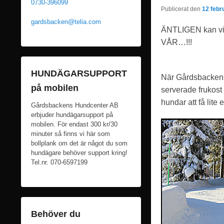
0730-396099
Publicerat den
12 febr
gardsbacken@telia.com
ÄNTLIGEN kan vi 
VÅR…!!!
HUNDÄGARSUPPORT
När Gårdsbackens 
på mobilen
serverade frukost
hundar att få lite
Gårdsbackens Hundcenter AB
erbjuder hundägarsupport på
mobilen. För endast 300 kr/30
minuter så finns vi här som
bollplank om det är något du som
hundägare behöver support kring!
Tel.nr. 070-6597199
Behöver du