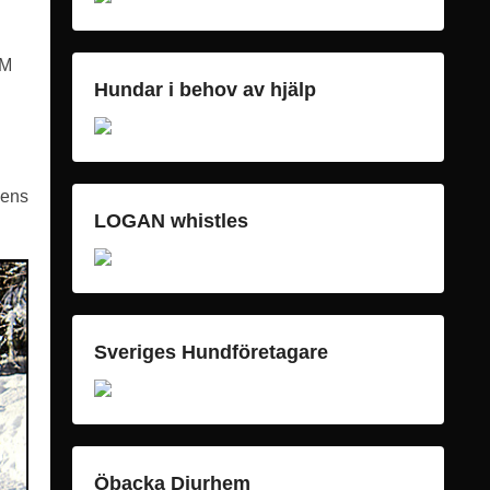
OM
Hundar i behov av hjälp
kens
LOGAN whistles
Sveriges Hundföretagare
Öbacka Djurhem