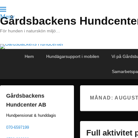
Meny
Gårdsbackens Hundcente
För hunden i naturskön miljö…
Primär
Hoppa
Hoppa
Hem
Hundägarsupport i mobilen
Vi på Gårdsb
meny
till
till
huvudinnehåll
sekundärt
Samarbetspa
innehåll
Gårdsbackens
MÅNAD:
AUGUST
Hundcenter AB
Hundpensionat & hunddagis
070-6597199
Full aktivite