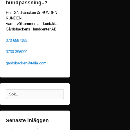
hundpassning..?
Hos Gårdsbacken är HUNDEN
KUNDEN
Varmt välkommen att kontakta
Gårdsbackens Hundcenter AB
070-6597199
0730-396099
gardsbacken@telia.com
Sök
Senaste inläggen