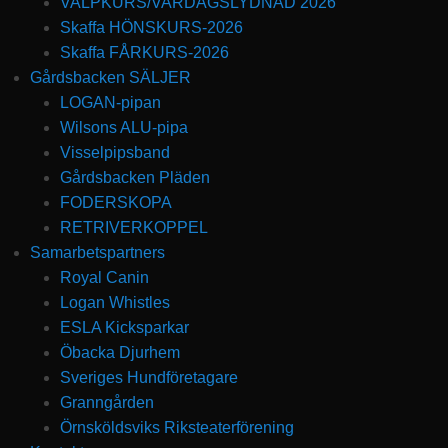
VALPKURS/VARDAGSLYDNAD 2026
Skaffa HÖNSKURS-2026
Skaffa FÅRKURS-2026
Gårdsbacken SÄLJER
LOGAN-pipan
Wilsons ALU-pipa
Visselpipsband
Gårdsbacken Pläden
FODERSKOPA
RETRIVERKOPPEL
Samarbetspartners
Royal Canin
Logan Whistles
ESLA Kicksparkar
Öbacka Djurhem
Sveriges Hundföretagare
Granngården
Örnsköldsviks Riksteaterförening