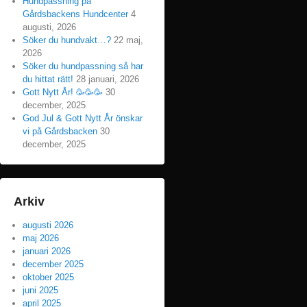
Hundpassning på
Gårdsbackens Hundcenter
4
augusti, 2026
Söker du hundvakt…?
22 maj,
2026
Söker du hundpassning så har
du hittat rätt!
28 januari, 2026
Gott Nytt År! 🥳🥳🥳
30
december, 2025
God Jul & Gott Nytt År önskar
vi på Gårdsbacken
30
december, 2025
Arkiv
augusti 2026
maj 2026
januari 2026
december 2025
oktober 2025
juni 2025
april 2025