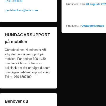
0730-396099
Publicerat den
28 augusti, 20
gardsbacken@telia.com
Publicerat i
Okategoriserade
HUNDÄGARSUPPORT
på mobilen
Gårdsbackens Hundcenter AB
erbjuder hundägarsupport på
mobilen. För endast 300 kr/30
minuter så finns vi här som
bollplank om det är något du som
hundägare behöver support kring!
Tel.nr. 070-6597199
Behöver du