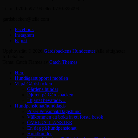
Tel.nr. 070-6597199 eller 0730-396099
gardsbacken@telia.com
Facebook
Instagram
E-post
Upphovsrätt © 2026
Gårdsbackens Hundcenter
Alla rättigheter
förbehållna.
Tema: Catch Flames av
Catch Themes
Hem
Hundägarsupport i mobilen
Vi på Gårdsbacken
Gårdens hundar
Djuren på Gårdsbacken
I hjärtat bevarade…
Hundpensionat/hunddagis
Priser Pensionat/Dagishund
Välkommen att boka in ett första besök
ÖVRIGA TJÄNSTER
En dag på hundpensionat
Hundkunder