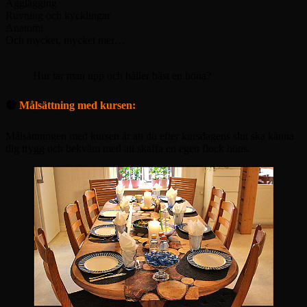
Ägglägging
Ruvning och kycklingar
Anatomi
Och mycket, mycket mer…
Hur tar man upp och håller bäst en höna?
🟠
Målsättning med kursen:
Målsättningen med kursen är att du efter kursdagens slut ska känna
dig trygg och bekväm med att skaffa en egen flock höns.