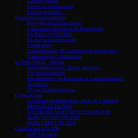
Gårdens hundar
Djuren på Gårdsbacken
I hjärtat bevarade…
Hundpensionat/hunddagis
Priser Pensionat/Dagishund
Välkommen att boka in ett första besök
ÖVRIGA TJÄNSTER
En dag på hundpensionat
Hundkunder
Vägbeskrivning till Gårdsbackens Hundcenter
Naturen kring Gårdsbacken
KURSUTBUD, vallning
Vallhundsinstruktör -Danne Westman
Vår träningsfilosofi
Privatlektioner, Nybörjarkurs & Träningsgrupper i
fårvallning
Övriga Vallhundstjänster
Övriga Kurser
Certifierad Hundinstruktör -Paula W Lundberg
PRIVATLEKTIONER
VALPKURS/VARDAGSLYDNAD 2026
Skaffa HÖNSKURS-2026
Skaffa FÅRKURS-2026
Gårdsbacken SÄLJER
LOGAN-pipan