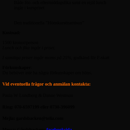
Både för- och eftermiddagsfika samt en rejäl lunch
ingår i kurspriset
Den traditionella ”Hönskurstiramisun”
Kostnad:
1500 kronor/person
Lunch och fika ingår i priset.
I samtliga priser ingår moms på 25%
, godkänd för F-skatt
Förkunskaper
:
Du behöver inte ha några förkunskaper om höns.
Vid eventuella frågor och anmälan kontakta:
Paula W Lundberg & Danne Westman
Ring: 070-6597199 eller 0730-396099
Mejla: gardsbacken@telia.com
Messa: Gårdsbackens
facebooksida