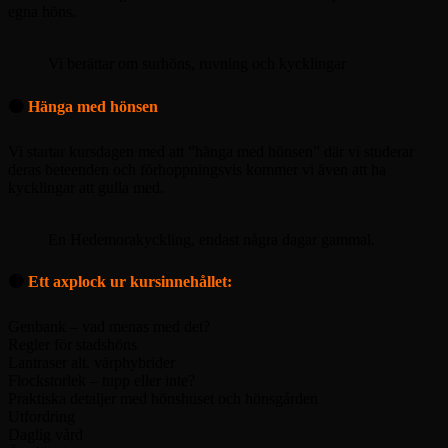
egna höns.
Vi berättar om surhöns, ruvning och kycklingar
🟠
Hänga med hönsen
Vi startar kursdagen med att ”hänga med hönsen” där vi studerar
deras beteenden och förhoppningsvis kommer vi även att ha
kycklingar att gulla med.
En Hedemorakyckling, endast några dagar gammal.
🟠
Ett axplock ur kursinnehållet:
Genbank – vad menas med det?
Regler för stadshöns
Lantraser alt. värphybrider
Flockstorlek – tupp eller inte?
Praktiska detaljer med hönshuset och hönsgården
Utfordring
Daglig vård