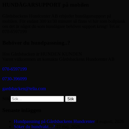
HUNDÄGARSUPPORT på mobilen
Gårdsbackens Hundcenter AB erbjuder hundägarsupport på
mobilen. För endast 300 kr/30 minuter så finns vi här som bollplank
om det är något du som hundägare behöver support kring! Tel.nr.
070-6597199
Behöver du hundpassning..?
Hos Gårdsbacken är HUNDEN KUNDEN
Varmt välkommen att kontakta Gårdsbackens Hundcenter AB
070-6597199
0730-396099
gardsbacken@telia.com
Sök
Senaste inläggen
Hundpassning på Gårdsbackens Hundcenter
4 augusti, 2026
Söker du hundvakt…?
22 maj, 2026