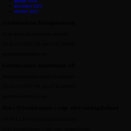
januari 2016
december 2015
oktober 2015
Gårdsbackens Hundpensionat
Vi ser gärna din hund som vår kund
Tel.nr. 070-6597199 eller 0730-396099
gardsbacken@telia.com
Gårdsbackens Hundcenter AB
Hundpensionat/Hunddagis/Hundkurser
Tel.nr. 070-6597199 eller 0730-396099
gardsbacken@telia.com
Boka Privatlektioner i valp- eller vardagslydnad
FÅ FULL FOKUS på dig och din hund
Boka Privatlektioner i valp- eller vardagslydnad