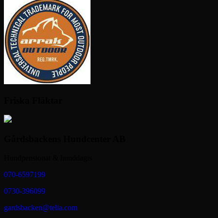
Friska Fläktar
Gårdsbackens Hundcenter AB
Hundpensionat & hunddagis
070-6597199
0730-396099
gardsbacken@telia.com