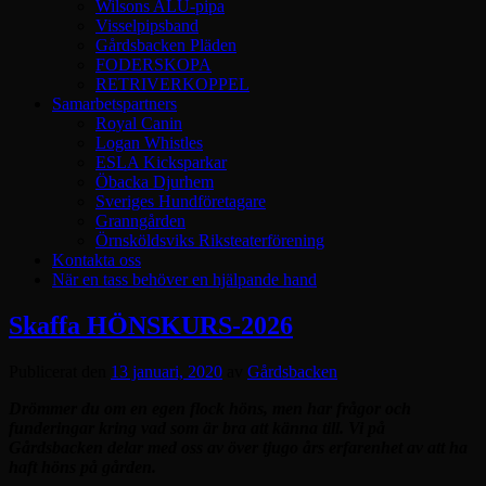
Wilsons ALU-pipa
Visselpipsband
Gårdsbacken Pläden
FODERSKOPA
RETRIVERKOPPEL
Samarbetspartners
Royal Canin
Logan Whistles
ESLA Kicksparkar
Öbacka Djurhem
Sveriges Hundföretagare
Granngården
Örnsköldsviks Riksteaterförening
Kontakta oss
När en tass behöver en hjälpande hand
Skaffa HÖNSKURS-2026
Publicerat den
13 januari, 2020
av
Gårdsbacken
Drömmer du om en egen flock höns, men har frågor och
funderingar kring vad som är bra att känna till. Vi på
Gårdsbacken delar med oss av över tjugo års erfarenhet av att ha
haft höns på gården.