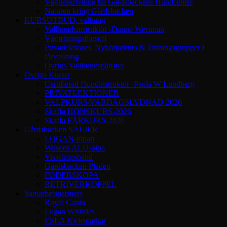
Vägbeskrivning till Gårdsbackens Hundcenter
Naturen kring Gårdsbacken
KURSUTBUD, vallning
Vallhundsinstruktör -Danne Westman
Vår träningsfilosofi
Privatlektioner, Nybörjarkurs & Träningsgrupper i
fårvallning
Övriga Vallhundstjänster
Övriga Kurser
Certifierad Hundinstruktör -Paula W Lundberg
PRIVATLEKTIONER
VALPKURS/VARDAGSLYDNAD 2026
Skaffa HÖNSKURS-2026
Skaffa FÅRKURS-2026
Gårdsbacken SÄLJER
LOGAN-pipan
Wilsons ALU-pipa
Visselpipsband
Gårdsbacken Pläden
FODERSKOPA
RETRIVERKOPPEL
Samarbetspartners
Royal Canin
Logan Whistles
ESLA Kicksparkar