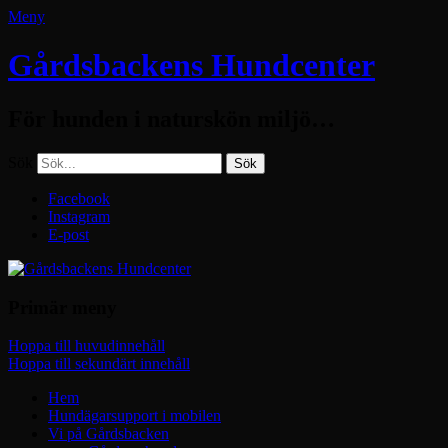
Meny
Gårdsbackens Hundcenter
För hunden i naturskön miljö…
Sök
Facebook
Instagram
E-post
Primär meny
Hoppa till huvudinnehåll
Hoppa till sekundärt innehåll
Hem
Hundägarsupport i mobilen
Vi på Gårdsbacken