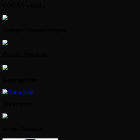
LOGAN whistles
Sveriges Hundföretagare
Öbacka Djurhem
Granngården
Riksteatern
Arrak Outdoor