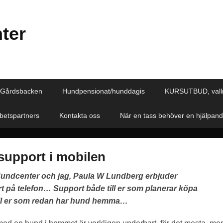
ter
 Gårdsbacken
Hundpensionat/hunddagis
KURSUTBUD, vall
etspartners
Kontakta oss
När en tass behöver en hjälpan
upport i mobilen
ndcenter och jag, Paula W Lundberg erbjuder
 på telefon… Support både till er som planerar köpa
ill er som redan har hund hemma…