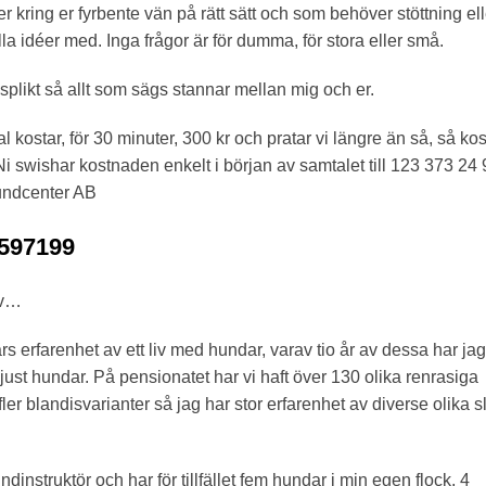
er kring er fyrbente vän på rätt sätt och som behöver stöttning ell
la idéer med. Inga frågor är för dumma, för stora eller små.
splikt så allt som sägs stannar mellan mig och er.
l kostar, för 30 minuter, 300 kr och pratar vi längre än så, så kos
i swishar kostnaden enkelt i början av samtalet till 123 373 24 
ndcenter AB
6597199
lv…
rs erfarenhet av ett liv med hundar, varav tio år av dessa har jag
just hundar. På pensionatet har vi haft över 130 olika renrasiga
er blandisvarianter så jag har stor erfarenhet av diverse olika s
ndinstruktör och har för tillfället fem hundar i min egen flock, 4