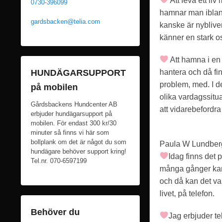
Att leva ett li
i
0730-396099
hamnar man ibland
c
gardsbacken@telia.com
kanske är nybliv
e
känner en stark o
r
a
Att hamna i en 
t
hantera och då finn
HUNDÄGARSUPPORT
d
problem, med. I de
på mobilen
e
olika vardagssitua
n
Gårdsbackens Hundcenter AB
att vidarebefordra
3
erbjuder hundägarsupport på
mobilen. För endast 300 kr/30
0
minuter så finns vi här som
n
bollplank om det är något du som
Paula W Lundberg,
o
hundägare behöver support kring!
Idag finns det 
Tel.nr. 070-6597199
v
många gånger kan 
e
och då kan det vara
m
livet, på telefon.
b
Behöver du
e
Jag erbjuder te