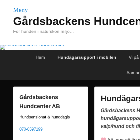
Meny
Gårdsbackens Hundcen
För hunden i naturskön miljö…
Primär
Hoppa
Hoppa
Hem
Hundägarsupport i mobilen
Vi på
meny
till
till
huvudinnehåll
sekundärt
Samarb
innehåll
Hundägars
Gårdsbackens
Hundcenter AB
P
Gårdsbackens Hu
Hundpensionat & hunddagis
u
hundägarsupport
b
valp/hund och t
070-6597199
l