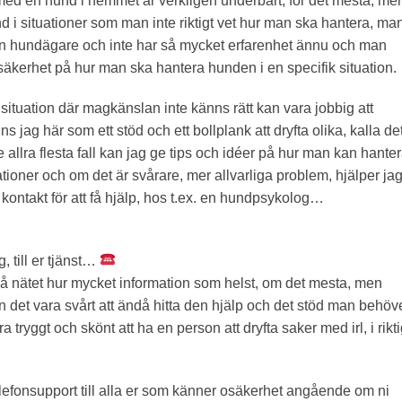
v med en hund i hemmet är verkligen underbart, för det mesta, me
 i situationer som man inte riktigt vet hur man ska hantera, ma
en hundägare och inte har så mycket erfarenhet ännu och man
säkerhet på hur man ska hantera hunden i en specifik situation.
situation där magkänslan inte känns rätt kan vara jobbig att
s jag här som ett stöd och ett bollplank att dryfta olika, kalla de
 allra flesta fall kan jag ge tips och idéer på hur man kan hante
tioner och om det är svårare, mer allvarliga problem, hjälper jag 
 kontakt för att få hjälp, hos t.ex. en hundpsykolog…
 till er tjänst…
på nätet hur mycket information som helst, om det mesta, men
det vara svårt att ändå hitta den hjälp och det stöd man behöv
 tryggt och skönt att ha en person att dryfta saker med irl, i rikt
lefonsupport till alla er som känner osäkerhet angående om ni