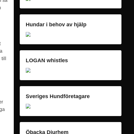
n så
n
Hundar i behov av hjälp
t
ra
till
LOGAN whistles
Sveriges Hundföretagare
er
iga
Öbacka Djurhem