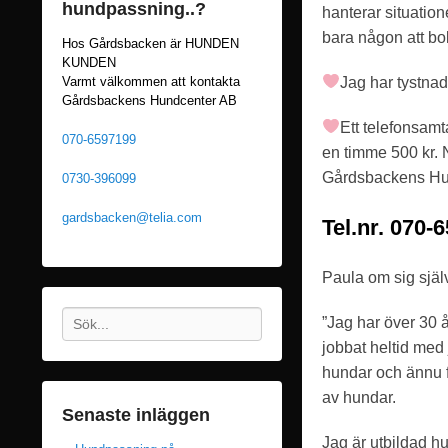
r
hundpassning..?
hanterar situation
,
bara någon att bol
Hos Gårdsbacken är HUNDEN
2
KUNDEN
0
Jag har tystnad
Varmt välkommen att kontakta
Gårdsbackens Hundcenter AB
2
Ett telefonsamta
3
070-6597199
en timme 500 kr. N
a
Gårdsbackens Hu
0730-396099
v
G
gardsbacken@telia.com
Tel.nr. 070-
å
r
Paula om sig sjä
d
s
Sök
”Jag har över 30 å
b
jobbat heltid med 
a
hundar och ännu fl
c
av hundar.
k
Senaste inläggen
e
Jag är utbildad hu