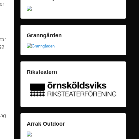
er
Granngården
tar
92,
Riksteatern
lag
Arrak Outdoor