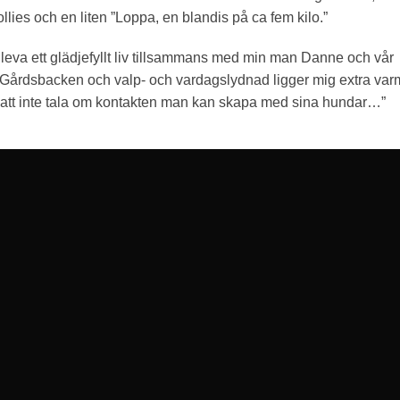
lies och en liten ”Loppa, en blandis på ca fem kilo.”
t leva ett glädjefyllt liv tillsammans med min man Danne och vår
, Gårdsbacken och valp- och vardagslydnad ligger mig extra var
r att inte tala om kontakten man kan skapa med sina hundar…”