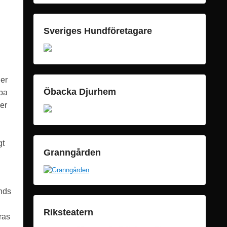
Sveriges Hundföretagare
ner
Öbacka Djurhem
bba
er
gt
Granngården
nds
Riksteatern
ras