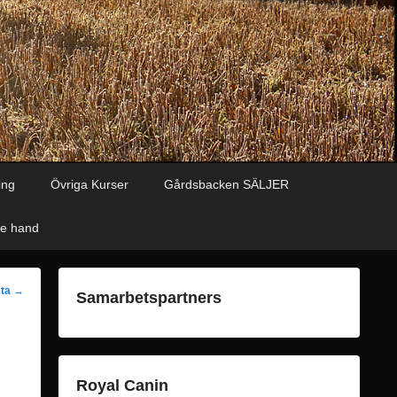
ing
Övriga Kurser
Gårdsbacken SÄLJER
de hand
ng
sta
→
Samarbetspartners
Royal Canin