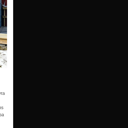
yra
ns
lpa