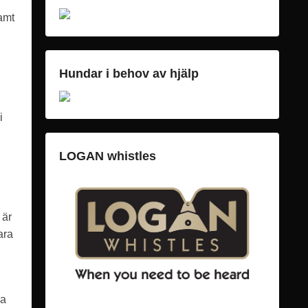
amt
Hundar i behov av hjälp
i
LOGAN whistles
 är
ara
ra