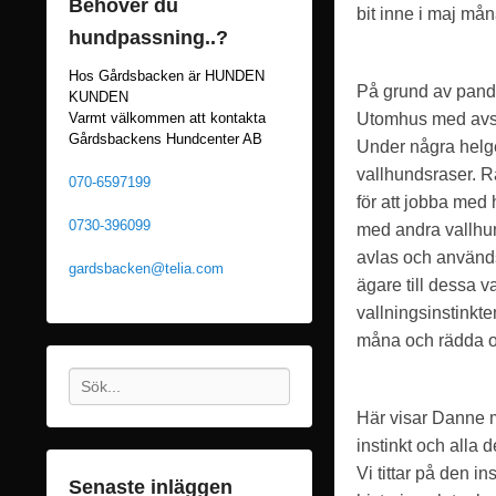
Behöver du
bit inne i maj mån
hundpassning..?
Hos Gårdsbacken är HUNDEN
På grund av pande
KUNDEN
Utomhus med av
Varmt välkommen att kontakta
Gårdsbackens Hundcenter AB
Under några helge
vallhundsraser. R
070-6597199
för att jobba med h
0730-396099
med andra vallhun
avlas och används 
gardsbacken@telia.com
ägare till dessa v
vallningsinstinkte
måna och rädda 
Sök
Här visar Danne 
instinkt och alla 
Vi tittar på den i
Senaste inläggen