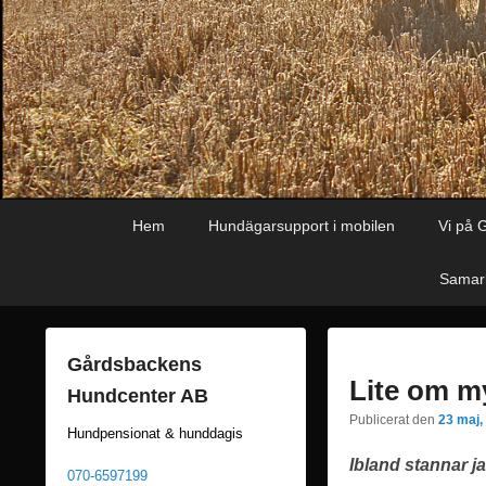
Primär
Hoppa
Hoppa
Hem
Hundägarsupport i mobilen
Vi på 
meny
till
till
huvudinnehåll
sekundärt
Samarb
innehåll
Gårdsbackens
Lite om 
Hundcenter AB
Publicerat den
23 maj,
Hundpensionat & hunddagis
Ibland stannar j
070-6597199