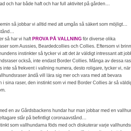
ad och har både haft och har full aktivitet på gården…
min så jobbar vi alltid med att umgås så säkert som möjligt…
stånd…
r så har vi haft
PROVA PÅ VALLNING
för diverse olika
aser som Aussies, Beardedcollies och Collies. Eftersom vi brin
undens instinkter så tycker vi att det är väldigt intressant att jo
dsraser också, inte endast Border Collies. Många av dessa ras
inte så frekvent i vallning numera, desto roligare, tycker vi, när
allhundsraser ändå vill lära sig mer och vara med att bevara
n i sina raser, den instinkt som vi med Border Collies är så väldi
om.
med en av Gårdsbackens hundar hur man jobbar med en vallhu
deltagare står på befintligt coronaavstånd…
nstinkt som vallhundarna föds med och diskuterar varje vallhunds