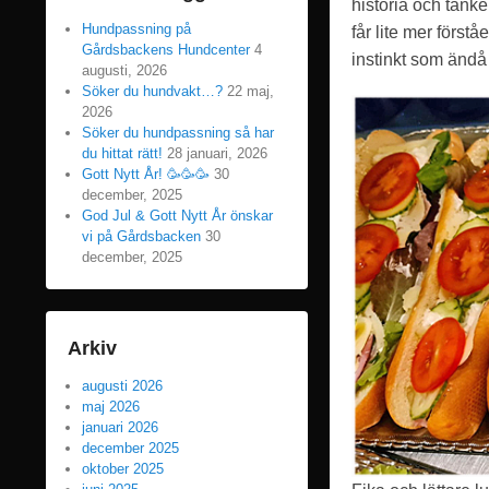
historia och tank
Hundpassning på
får lite mer först
Gårdsbackens Hundcenter
4
instinkt som ändå
augusti, 2026
Söker du hundvakt…?
22 maj,
2026
Söker du hundpassning så har
du hittat rätt!
28 januari, 2026
Gott Nytt År! 🥳🥳🥳
30
december, 2025
God Jul & Gott Nytt År önskar
vi på Gårdsbacken
30
december, 2025
Arkiv
augusti 2026
maj 2026
januari 2026
december 2025
oktober 2025