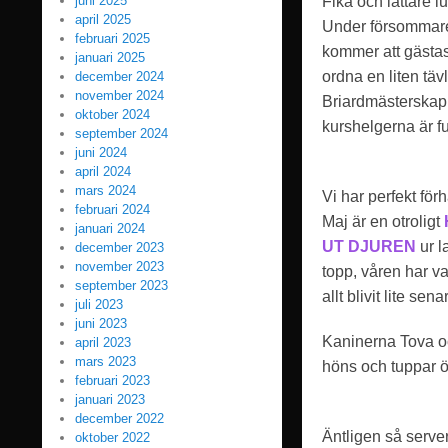
juni 2025
Fika och lättare 
april 2025
Under försommaren
februari 2025
kommer att gästas
januari 2025
ordna en liten täv
december 2024
november 2024
Briardmästerskap
oktober 2024
kurshelgerna är f
september 2024
juni 2024
april 2024
mars 2024
Vi har perfekt fö
februari 2024
Maj är en otroligt
januari 2024
UT DJUREN
ur l
december 2023
november 2023
topp, våren har va
september 2023
allt blivit lite se
juli 2023
juni 2023
Kaninerna Tova oc
april 2023
mars 2023
höns och tuppar ö
februari 2023
januari 2023
december 2022
Äntligen så serve
oktober 2022