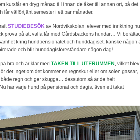
m kursfår en dryg månad till innan de åker till annan ort, på det
h får välförtjänt semester i ett par månader.
haft
STUDIEBESÖK
av Nordvikskolan, elever med inriktning h
ck prova på att valla får med Gårdsbackens hundar… Vi berätta
samhet kring hundpensionatet och hunddagiset, kanske någon 
spirerade och blir hunddagisföreståndare någon dag!
på bra och är klar med
TAKEN TILL UTERUMMEN
, vilket ble
ör det inget om det kommer en regnskur eller om solen gassar,
t både regn och ger skugga… dessutom så är de helt
 har varje hund på pensionat och dagis, även ett takat