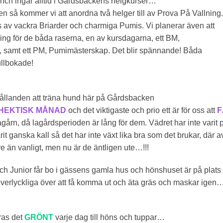
lunch ingår alltid i Gårdsbackens helgkurser…
 så kommer vi att anordna två helger till av Prova På Vallning.
 av vackra Briarder och charmiga Pumis. Vi planerar även att
ling för de båda raserna, en av kursdagarna, ett BM,
, samt ett PM, Pumimästerskap. Det blir spännande! Båda
ullbokade!
rhållanden att träna hund här på Gårdsbacken
HEKTISK MÅNAD
och det viktigaste och prio ett är för oss att
F
agårn, då lagårdsperioden är lång för dem. Vädret har inte varit 
rit ganska kall så det har inte växt lika bra som det brukar, där a
nare än vanligt, men nu är de äntligen ute…!!!
h Junior får bo i gässens gamla hus och hönshuset är på plats
verlyckliga över att få komma ut och äta gräs och maskar igen
ras det
GRÖNT
varje dag till höns och tuppar…