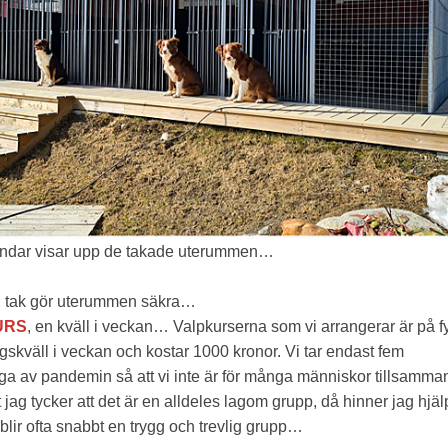
ndar visar upp de takade uterummen…
 tak gör uterummen säkra…
URS
, en kväll i veckan… Valpkurserna som vi arrangerar är på f
dagskväll i veckan och kostar 1000 kronor. Vi tar endast fem
ga av pandemin så att vi inte är för många människor tillsamma
t jag tycker att det är en alldeles lagom grupp, då hinner jag hjä
blir ofta snabbt en trygg och trevlig grupp…