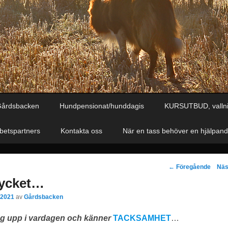
Gårdsbacken
Hundpensionat/hunddagis
KURSUTBUD, valln
etspartners
Kontakta oss
När en tass behöver en hjälpan
Inläggsnavigeri
←
Föregående
Nä
mycket…
 2021
av
Gårdsbacken
ag upp i vardagen och känner
TACKSAMHET
…