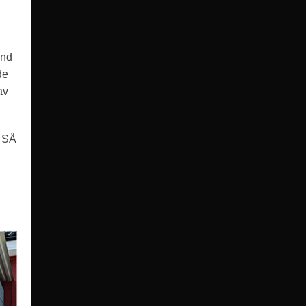
und
de
av
v SÅ