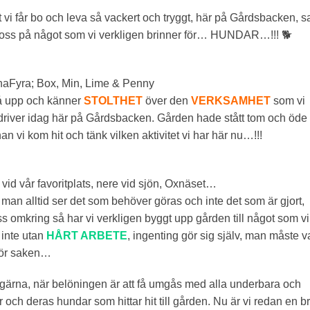
 vi får bo och leva så vackert och tryggt, här på Gårdsbacken, s
ja oss på något som vi verkligen brinner för… HUNDAR…!!! 🐕
aFyra; Box, Min, Lime & Penny
å upp och känner
STOLTHET
över den
VERKSAMHET
som vi
river idag här på Gårdsbacken. Gården hade stått tom och öde 
an vi kom hit och tänk vilken aktivitet vi har här nu…!!!
 vid vår favoritplats, nere vid sjön, Oxnäset…
tt man alltid ser det som behöver göras och inte det som är gjort,
oss omkring så har vi verkligen byggt upp gården till något som vi
 inte utan
HÅRT ARBETE
, ingenting gör sig själv, man måste v
för saken…
 gärna, när belöningen är att få umgås med alla underbara och
 och deras hundar som hittar hit till gården. Nu är vi redan en b