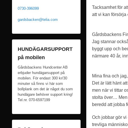
Tacksamhet för att
0730-396099
att vi kan försör
gardsbacken@telia.com
Gårdsbackens Fin
Jag stannar ocks
byggt upp och bed
HUNDÄGARSUPPORT
närmare 40 år, inn
på mobilen
Gårdsbackens Hundcenter AB
erbjuder hundägarsupport på
Mina fina och jag,
mobilen. För endast 300 kr/30
Det är lätt hänt a
minuter så finns vi här som
bollplank om det är något du som
men när vi tittar 
hundägare behöver support kring!
stolta över… Men
Tel.nr. 070-6597199
beredd att jobba 
Och jobbar gör vi
trevliga människor