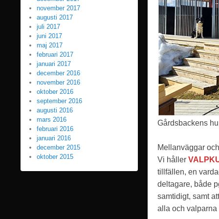
november 2017
augusti 2017
juli 2017
juni 2017
maj 2017
februari 2017
januari 2017
december 2016
november 2016
oktober 2016
september 2016
augusti 2016
mars 2016
Gårdsbackens hu
februari 2016
januari 2016
Mellanväggar och
december 2015
oktober 2015
Vi håller
VALPK
tillfällen, en var
deltagare, både p
samtidigt, samt at
alla och valparna 