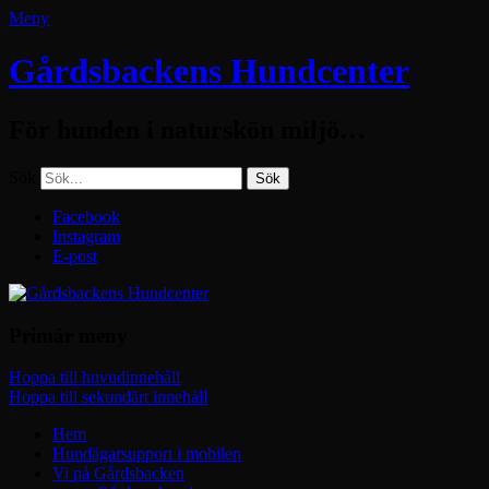
Meny
Gårdsbackens Hundcenter
För hunden i naturskön miljö…
Sök
Facebook
Instagram
E-post
Primär meny
Hoppa till huvudinnehåll
Hoppa till sekundärt innehåll
Hem
Hundägarsupport i mobilen
Vi på Gårdsbacken