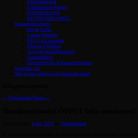
Visselpipsband
Gårdsbacken Pläden
FODERSKOPA
RETRIVERKOPPEL
Samarbetspartners
Royal Canin
Logan Whistles
ESLA Kicksparkar
Öbacka Djurhem
Sveriges Hundföretagare
Granngården
Örnsköldsviks Riksteaterförening
Kontakta oss
När en tass behöver en hjälpande hand
Inläggsnavigering
←
Föregående
Nästa
→
Hundpensionatet ÖPPET hela sommaren!
Publicerat den
1 juli, 2023
av
Gårdsbacken
Vi på Gårdsbacken önskar Er en riktigt trevlig sommar med allt som hör