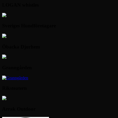
LOGAN whistles
Sveriges Hundföretagare
Öbacka Djurhem
Granngården
Riksteatern
Arrak Outdoor