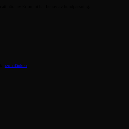
att höra av Er om ni har behov av hundpassning.
rk
permalänken
.