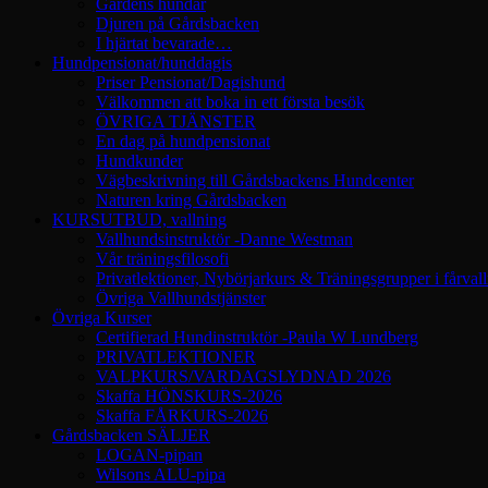
Gårdens hundar
Djuren på Gårdsbacken
I hjärtat bevarade…
Hundpensionat/hunddagis
Priser Pensionat/Dagishund
Välkommen att boka in ett första besök
ÖVRIGA TJÄNSTER
En dag på hundpensionat
Hundkunder
Vägbeskrivning till Gårdsbackens Hundcenter
Naturen kring Gårdsbacken
KURSUTBUD, vallning
Vallhundsinstruktör -Danne Westman
Vår träningsfilosofi
Privatlektioner, Nybörjarkurs & Träningsgrupper i fårval
Övriga Vallhundstjänster
Övriga Kurser
Certifierad Hundinstruktör -Paula W Lundberg
PRIVATLEKTIONER
VALPKURS/VARDAGSLYDNAD 2026
Skaffa HÖNSKURS-2026
Skaffa FÅRKURS-2026
Gårdsbacken SÄLJER
LOGAN-pipan
Wilsons ALU-pipa