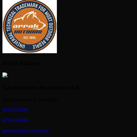
Friska Fläktar
Gårdsbackens Hundcenter AB
Hundpensionat & hunddagis
070-6597199
0730-396099
gardsbacken@telia.com