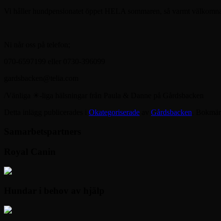
Vi håller hundpensionatet öppet HELA sommaren, så varmt välkomna 
Ni når oss på telefon;
070-6597199 eller 0730-396099
gardsbacken@telia.com
/Vänliga ☀-liga hälsningar från Paula & Danne på Gårdsbacken
Detta inlägg publicerades i
Okategoriserade
av
Gårdsbacken
. Bokmä
Samarbetspartners
Royal Canin
Hundar i behov av hjälp