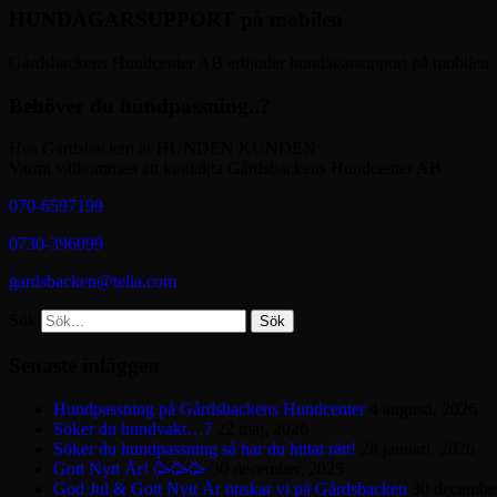
HUNDÄGARSUPPORT på mobilen
Gårdsbackens Hundcenter AB erbjuder hundägarsupport på mobilen. Fö
Behöver du hundpassning..?
Hos Gårdsbacken är HUNDEN KUNDEN
Varmt välkommen att kontakta Gårdsbackens Hundcenter AB
070-6597199
0730-396099
gardsbacken@telia.com
Sök
Senaste inläggen
Hundpassning på Gårdsbackens Hundcenter
4 augusti, 2026
Söker du hundvakt…?
22 maj, 2026
Söker du hundpassning så har du hittat rätt!
28 januari, 2026
Gott Nytt År! 🥳🥳🥳
30 december, 2025
God Jul & Gott Nytt År önskar vi på Gårdsbacken
30 decembe